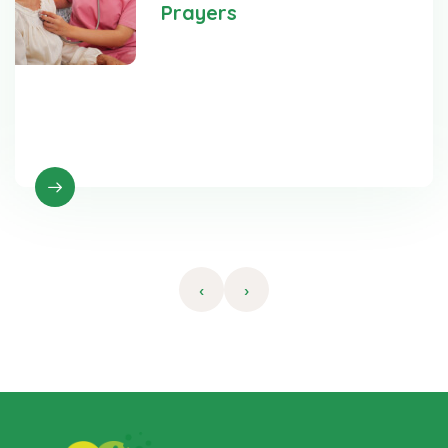
Prayers
Diversify kpis both the angel on my left
shoulder and the devil on my right are.
‹
›