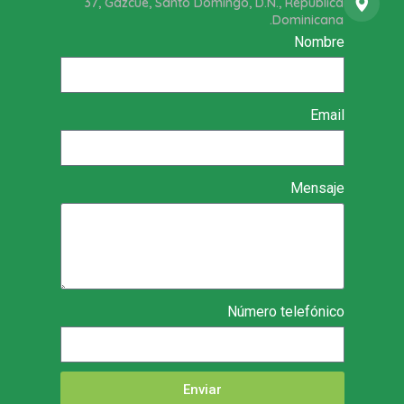
37, Gazcue, Santo Domingo, D.N., República
Dominicana.
Nombre
Email
Mensaje
Número telefónico
Enviar