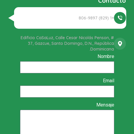
Contacto
+1 (829) 806-9897
Edificio CaSaLuz, Calle Cesar Nicolás Penson, #
37, Gazcue, Santo Domingo, D.N., República
Dominicana.
Nombre
Email
Mensaje